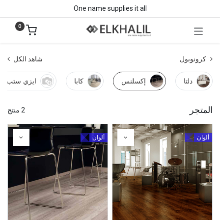
One name supplies it all
0
كرونوبول
شاهد الكل
دلتا
إكسلنس
كابا
ايزي ستب
المتجر
2 منتج
ألوان
ألوان