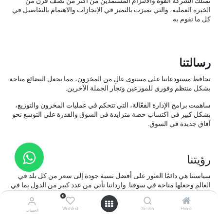
تمتلك الشركة القوة والالتزام المستمدين من أكثر من نصف قرن من
الخبرة العملية، والتي تميزت بالتميز في الإنجازات والاهتمام بالتفاصيل في
كل ما تقوم به.
رسالتنا
تحافظ مستودعاتنا على مستوى عالٍ من المخزون، مما يجعل البضائع متاحة
بشكل منتظم وفوري للموزعين وتجار الجملة الآخرين.
ساهمت برامج الإدارة الفعّالة، التي تتحكم في عمليات المخزون والتوزيع،
بشكل كبير في اكتساب حصة متزايدة في السوق والقدرة على التوسع نحو
آفاق جديدة في السوق.
رؤيتنا
سياستنا هي دائمًا العثور على أفضل نسبة جودة إلى سعر من كل بلد في
العالم وجعلها متاحة في سوقنا. وارداتنا تأتي من عدد كبير من الدول بما في
ذلك ألمانيا، تركيا، إسبانيا، إيطاليا، النمسا، سلوفينيا، الهند، رومانيا، والعديد
0
غيرها.
Wishlist
Search
Home
الحساب