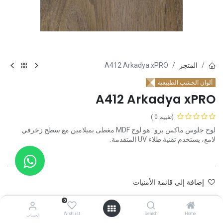
المتجر
A412 Arkadya xPRO
ألوان الخشب الطبيعية
A412 Arkadya xPRO
(تقييم 0 )
لوح جلوس ماكس برو : هو لوح MDF مغطى بميلامين مع سطح زخرفي
لامع، يستخدم تقنية طلاء UV المتقدمة.
إضافة إلى قائمة الأمنيات
0
تواصل معنا
Wishlist
Search
Home
الحساب