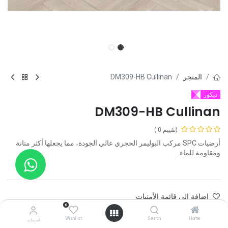
المتجر
DM309-HB Cullinan
ديكور
DM309-HB Cullinan
(تقييم 0 )
أرضيات SPC مركب البوليمر الحجري عالي الجودة، مما يجعلها أكثر متانة
ومقاومة للماء.
إضافة إلى قائمة الأمنيات
0
تواصل معنا
Wishlist
Search
Home
الحساب