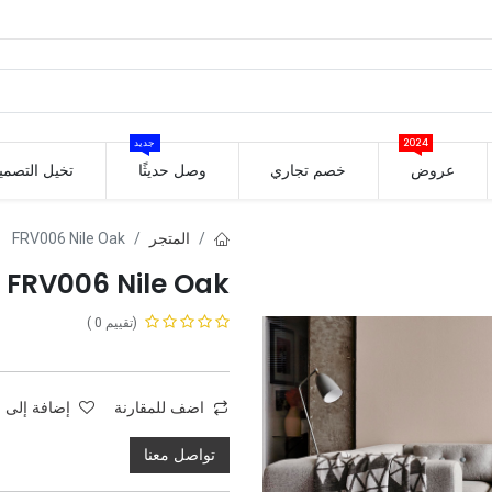
2024
جديد
عروض
خصم تجاري
وصل حديثًا
تخيل التصمي
المتجر
FRV006 Nile Oak
FRV006 Nile Oak
(تقييم 0 )
اضف للمقارنة
إضافة إلى ق
تواصل معنا